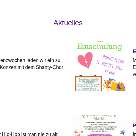
Aktuelles
E
menzwochen laden wir ein zu
M
Konzert mit dem Shanty-Chor
E
v
P
r Hip-Hop ist man nie zu alt
I